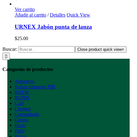
Ver carrito
Añadir al carrito
/
Detalles
Quick View
URNEX Jabón punta de lanza
$
25.00
Buscar:
Close product quick view
×
Categorías de productos
Aeropress
Bolsas empaque PBI
BREW
BUNN
Café
Chemex
Comandante
Cursos
Hario
Pallo
Prima