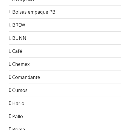
Bolsas empaque PBI
BREW
BUNN
Café
Chemex
Comandante
Cursos
Hario
Pallo
Prima